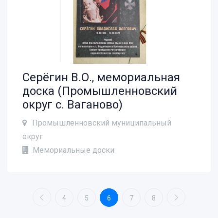
Серёгин В.О., мемориальная
доска (Промышленновский
округ с. Ваганово)
Промышленновский муниципальный
округ
Мемориальные доски
4
5
6
7
8